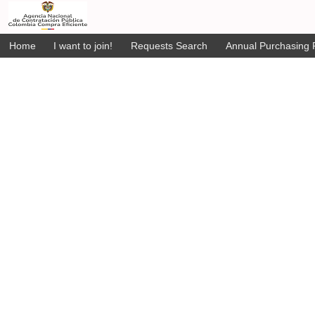
Home
I want to join!
Requests Search
Annual Purchasing P