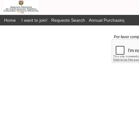
Home
I want to join!
Requests Search
Annual Purchasing Plan P
Por favor comp