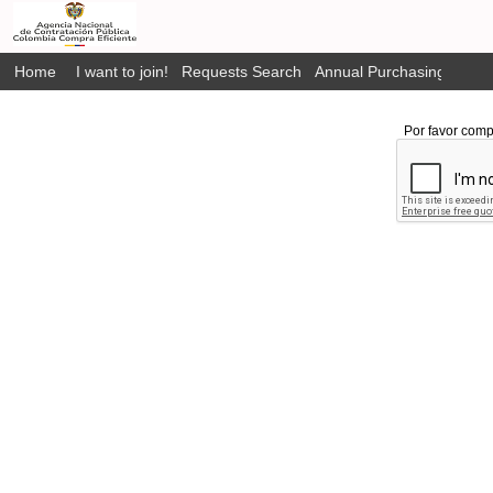
Home
I want to join!
Requests Search
Annual Purchasing Plan P
Por favor comp