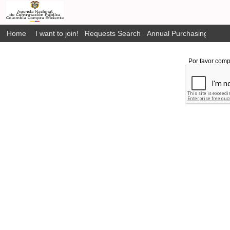
Home
I want to join!
Requests Search
Annual Purchasing Plan P
Por favor comp