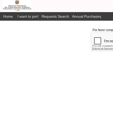
Home
I want to join!
Requests Search
Annual Purchasing Plan P
Por favor comp