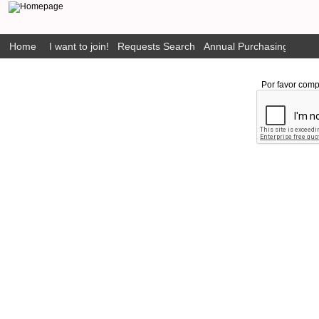
Home
I want to join!
Requests Search
Annual Purchasing Plan P
Por favor comp