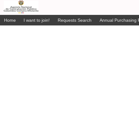
Home
I want to join!
Requests Search
Annual Purchasing P