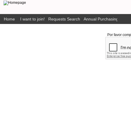
Home
I want to join!
Requests Search
Annual Purchasing Plan P
Por favor comp