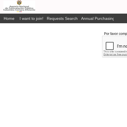
Home
I want to join!
Requests Search
Annual Purchasing Plan P
Por favor comp