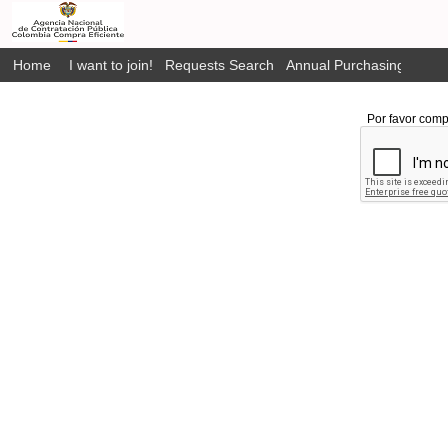
Home
I want to join!
Requests Search
Annual Purchasing Plan P
Por favor comp