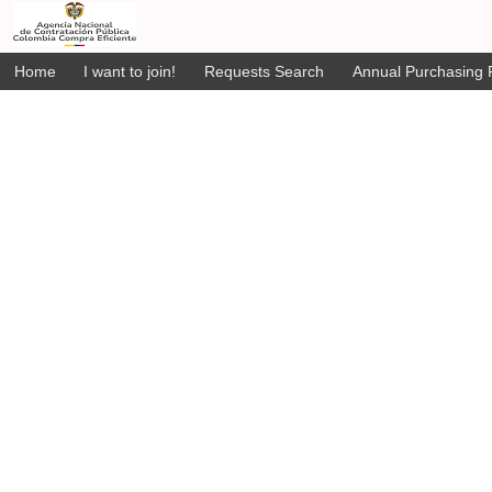
Home
I want to join!
Requests Search
Annual Purchasing P