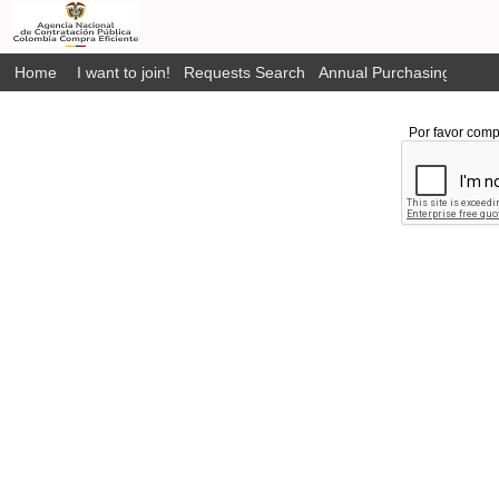
Home
I want to join!
Requests Search
Annual Purchasing Plan P
Por favor comp