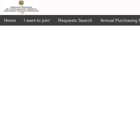
Home
I want to join!
Requests Search
Annual Purchasing P