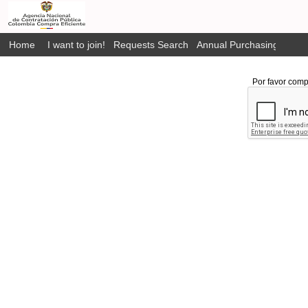
Home
I want to join!
Requests Search
Annual Purchasing Plan P
Por favor comp