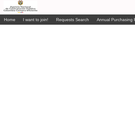
Home
I want to join!
Requests Search
Annual Purchasing P