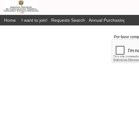
Home
I want to join!
Requests Search
Annual Purchasing Plan P
Por favor comp