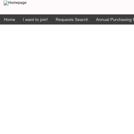
Home
I want to join!
Requests Search
Annual Purchasing P