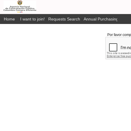
Home
I want to join!
Requests Search
Annual Purchasing Plan P
Por favor comp