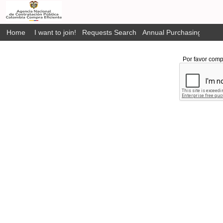
Home
I want to join!
Requests Search
Annual Purchasing Plan P
Por favor comp