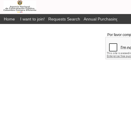
Home
I want to join!
Requests Search
Annual Purchasing Plan P
Por favor comp