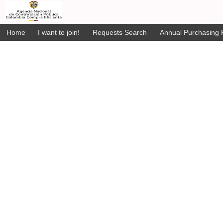
Home
I want to join!
Requests Search
Annual Purchasing P