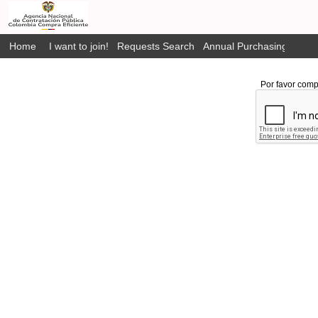
Home
I want to join!
Requests Search
Annual Purchasing Plan P
Por favor comp