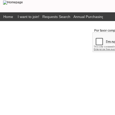
Home
I want to join!
Requests Search
Annual Purchasing Plan P
Por favor comp