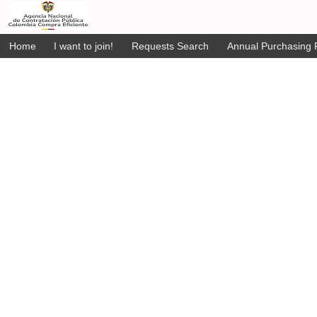
Home
I want to join!
Requests Search
Annual Purchasing P