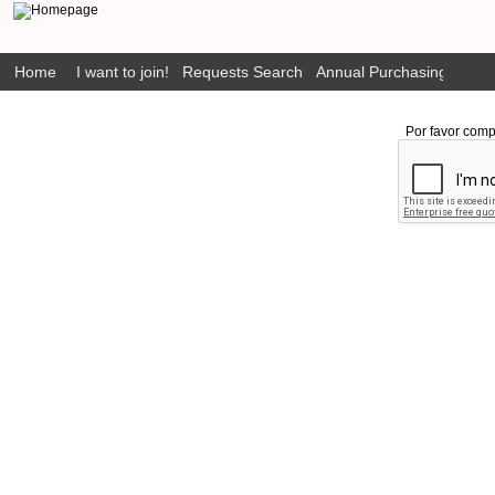
Home
I want to join!
Requests Search
Annual Purchasing Plan P
Por favor comp