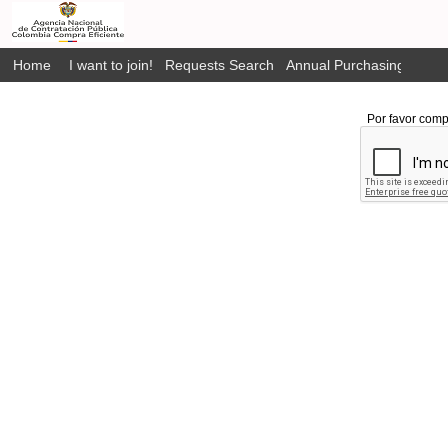
Home
I want to join!
Requests Search
Annual Purchasing Plan P
Por favor comp