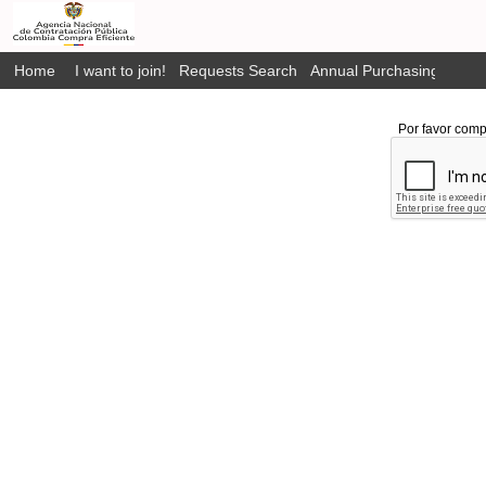
Home
I want to join!
Requests Search
Annual Purchasing Plan P
Por favor comp