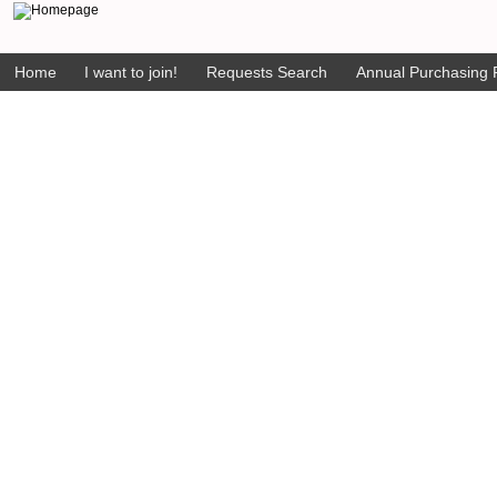
Home
I want to join!
Requests Search
Annual Purchasing P