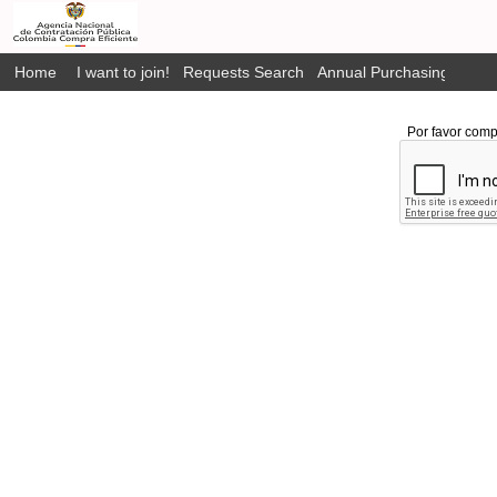
Home
I want to join!
Requests Search
Annual Purchasing Plan P
Por favor comp