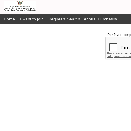
Home
I want to join!
Requests Search
Annual Purchasing Plan P
Por favor comp