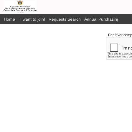
Home
I want to join!
Requests Search
Annual Purchasing Plan P
Por favor comp