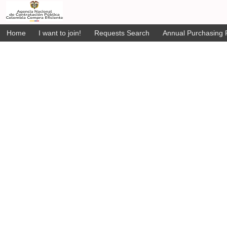
Home
I want to join!
Requests Search
Annual Purchasing P