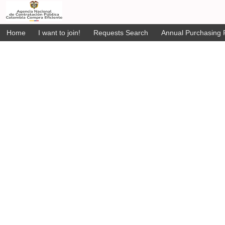
Home
I want to join!
Requests Search
Annual Purchasing P