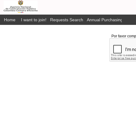
Home
I want to join!
Requests Search
Annual Purchasing Plan P
Por favor comp