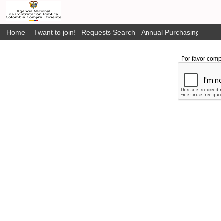
Home
I want to join!
Requests Search
Annual Purchasing Plan P
Por favor comp