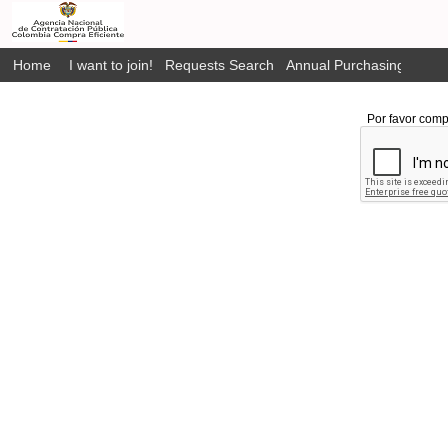
Home
I want to join!
Requests Search
Annual Purchasing Plan P
Por favor comp