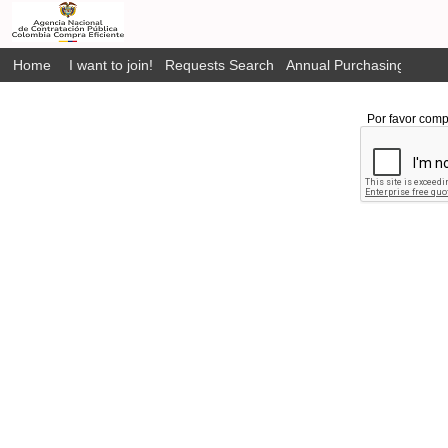
Home
I want to join!
Requests Search
Annual Purchasing Plan P
Por favor comp