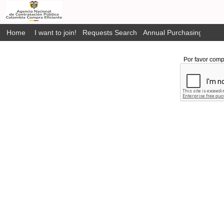
Home
I want to join!
Requests Search
Annual Purchasing Plan P
Por favor comp