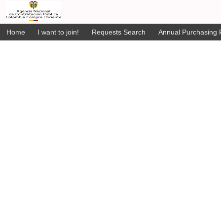
Home
I want to join!
Requests Search
Annual Purchasing P