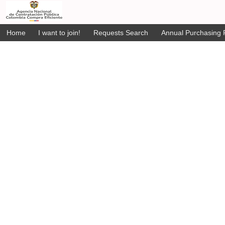
Home
I want to join!
Requests Search
Annual Purchasing P