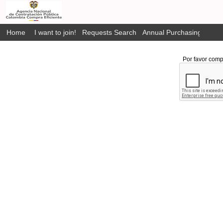
Home
I want to join!
Requests Search
Annual Purchasing Plan P
Por favor comp