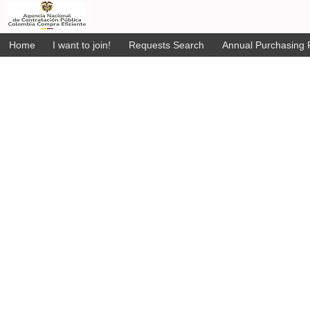
Home
I want to join!
Requests Search
Annual Purchasing P