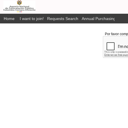
Home
I want to join!
Requests Search
Annual Purchasing Plan P
Por favor comp