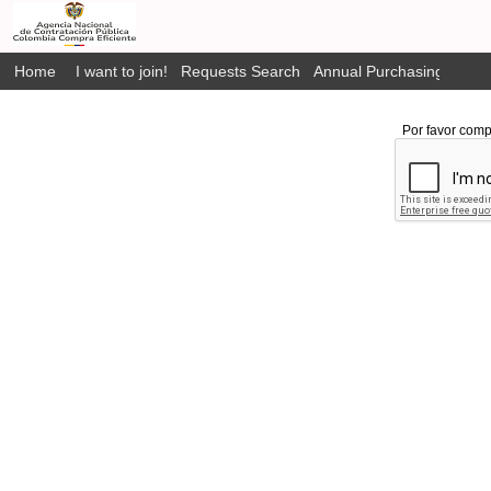
Home
I want to join!
Requests Search
Annual Purchasing Plan P
Por favor comp