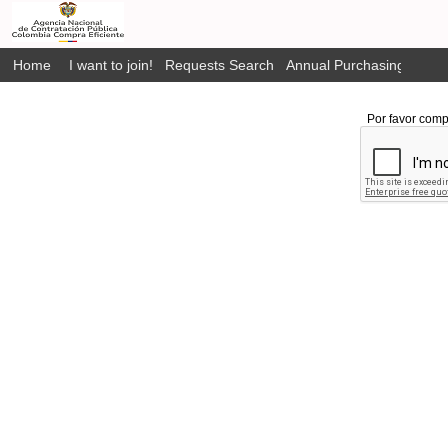
Home
I want to join!
Requests Search
Annual Purchasing Plan P
Por favor comp