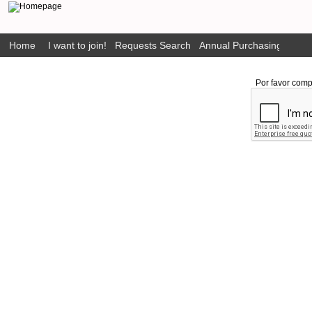
Home
I want to join!
Requests Search
Annual Purchasing Plan P
Por favor comp