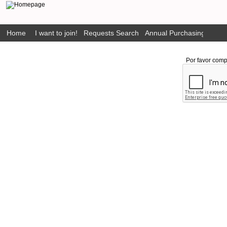
Home
I want to join!
Requests Search
Annual Purchasing Plan P
Por favor comp