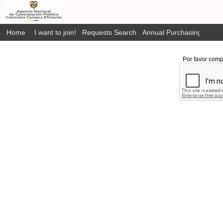
Home
I want to join!
Requests Search
Annual Purchasing Plan P
Por favor comp