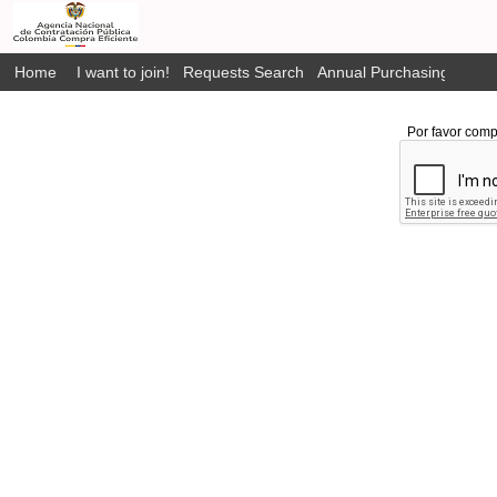
Home
I want to join!
Requests Search
Annual Purchasing Plan P
Por favor comp