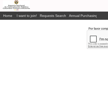
Home
I want to join!
Requests Search
Annual Purchasing Plan P
Por favor comp